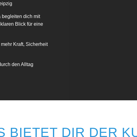
eipzig
 begleiten dich mit
laren Blick für eine
t mehr Kraft, Sicherheit
durch den Alltag
S BIETET DIR DER K